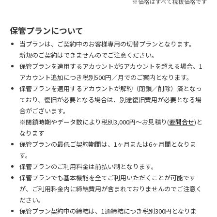
※価格はすべて税抜価格です
保管プランについて
当プランは、ご契約中のお客様専用の切替プランとなります。
新規のご契約はできませんのでご注意ください。
保管プランを適用するアカウントが5アカウントを超える場合、1
アカウント追加につき税別500円／月でのご案内となります。
保管プランを適用するアカウントが解約（閉鎖／削除）済となっ
ており、復旧が必要となる場合は、別途復旧費用が必要となる場
合がございます。
※閉鎖時期やデータ数により税別3,000円～お見積り(
要問合せ
)と
なります
保管プランの最低ご契約期間は、1ヶ月または6ヶ月間となりま
す。
保管プランのご利用料金は前払い制となります。
保管プランでも基本機能を全てご利用いただくことが可能です
が、ご利用料金内に締結費用が含まれておりませんのでご注意く
ださい。
保管プラン契約中の締結は、1通締結につき税別300円となりま