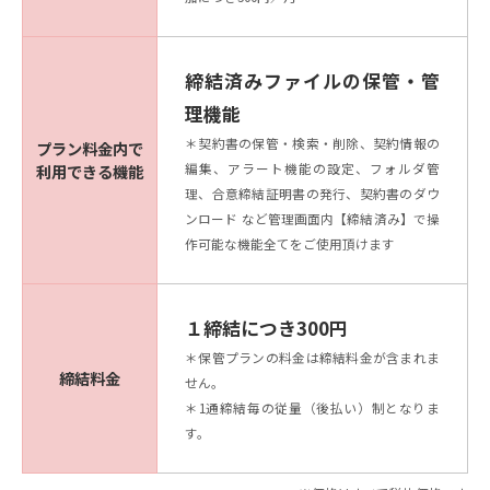
締結済みファイルの保管・管
理機能
＊契約書の保管・検索・削除、契約情報の
プラン料金内で
編集、アラート機能の設定、フォルダ管
利用できる機能
理、合意締結証明書の発行、契約書のダウ
ンロード など管理画面内【締結済み】で操
作可能な機能全てをご使用頂けます
１締結につき300円
＊保管プランの料金は締結料金が含まれま
締結料金
せん。
＊1通締結毎の従量（後払い）制となりま
す。