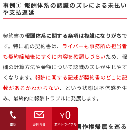
事例① 報酬体系の認識のズレによる未払い
や支払遅延
契約書の
報酬体系に関する条項は複雑になりがち
で
す。特に紙の契約書は、
ライバーも事務所の担当者
も契約締結後にすぐに内容を確認しづらい
ため、報
酬の計算方法や金額について認識のズレが生じやす
くなります。
報酬に関する記述が契約書のどこに記
載があるかわからない
、という状態は不信感を生
み、最終的に報酬トラブルに発展します。
電話
お問合せ
無料トライアル
事例② 制作コンテンツの著作権帰属を巡る