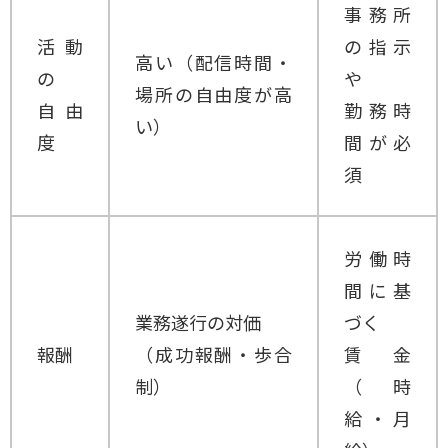
事務所
活動
の指示
高い（配信時間・
の
や
場所の自由度が高
自由
勤務時
い）
度
間が必
須
労働時
間に基
業務遂行の対価
づく
報酬
（成功報酬・歩合
賃金
制）
（時
給・月