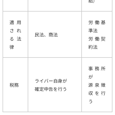
給）
適用
労働基
され
準法
民法、商法
る法
労働契
律
約法
事務所
が
ライバー自身が
税務
源泉徴
確定申告を行う
収を行
う