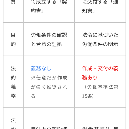
質
て成立する「契
に交付する「通
約書」
知書」
目
労働条件の確認
法令に基づいた
的
と合意の証拠
労働条件の明示
法
義務なし
作成・交付の義
的
務あり
※任意だが作成
義
が強く推奨され
（労働基準法第
務
る
15条）
法