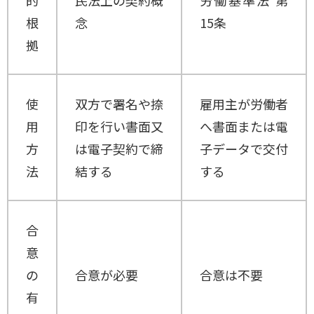
的
民法上の契約概
労働基準法 第
根
念
15条
拠
使
双方で署名や捺
雇用主が労働者
用
印を行い書面又
へ書面または電
方
は電子契約で締
子データで交付
法
結する
する
合
意
の
合意が必要
合意は不要
有