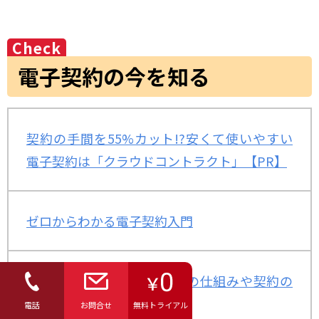
電子契約の今を知る
契約の手間を55%カット!?安くて使いやすい
電子契約は「クラウドコントラクト」【PR】
ゼロからわかる電子契約入門
【本当に安全？】電子契約の仕組みや契約の
流れを丁寧に解説
電話
お問合せ
無料トライアル