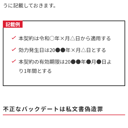
うに記載しておきます。
記載例
本契約は令和○年×月△日から適用する
効力発生日は20●●年×月△日とする
本契約の有効期限は20●●年●月●日よ
り1年間とする
不正なバックデートは私文書偽造罪