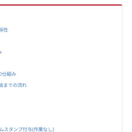
係性
み
の仕組み
結までの流れ
ムスタンプ付与(作業なし)