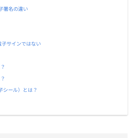
子署名の違い
電子サインではない
は？
は？
子シール）とは？