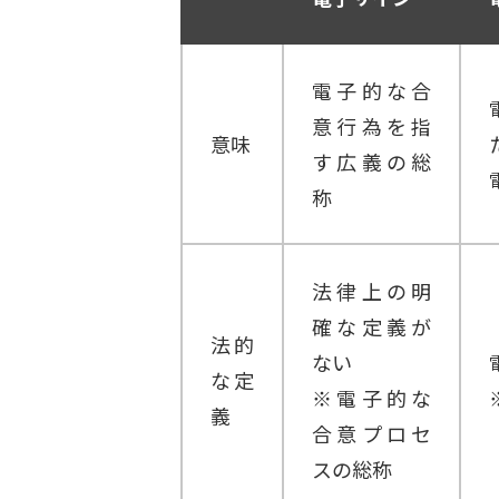
電子的な合
意行為を指
意味
す広義の総
称
法律上の明
確な定義が
法的
ない
な定
※電子的な
義
合意プロセ
スの総称